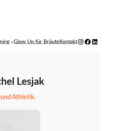
Instagram
Facebook
LinkedIn
ining
Glow Up für Bräute
Kontakt
chel Lesjak
 und Athletik.